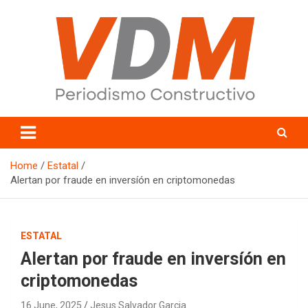
Skip
to
content
valledelmayo.com
Home
Estatal
Alertan por fraude en inversíón en criptomonedas
ESTATAL
Alertan por fraude en inversíón en
criptomonedas
16 June, 2025
Jesus Salvador Garcia