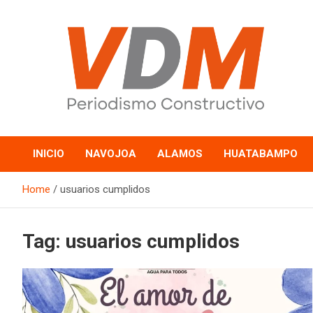
Skip
to
content
valledelmayo.com
INICIO
NAVOJOA
ALAMOS
HUATABAMPO
Home
usuarios cumplidos
Tag:
usuarios cumplidos