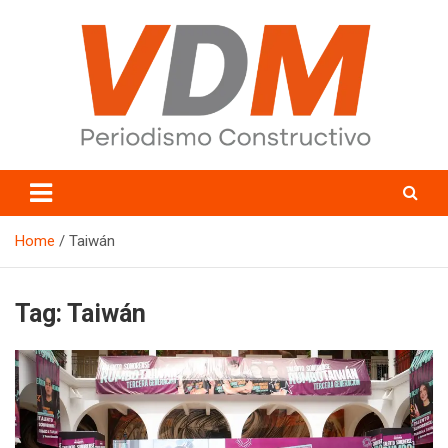
Skip
to
content
valledelmayo.com
Home
Taiwán
Tag:
Taiwán