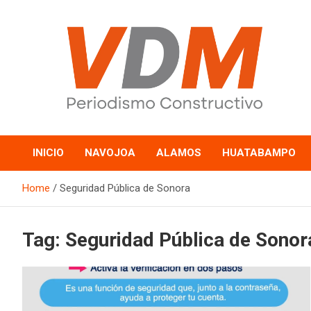
Skip
to
content
valledelmayo.com
INICIO
NAVOJOA
ALAMOS
HUATABAMPO
Home
Seguridad Pública de Sonora
Tag:
Seguridad Pública de Sonor