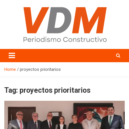
Skip
to
content
valledelmayo.com
Home
proyectos prioritarios
Tag:
proyectos prioritarios