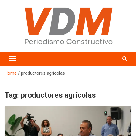
Skip
to
content
valledelmayo.com
Home
productores agrícolas
Tag:
productores agrícolas