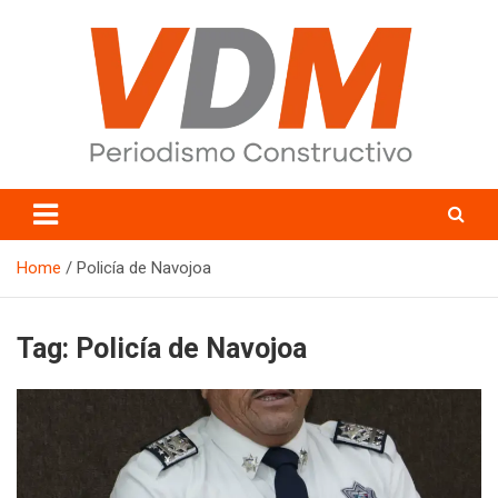
Skip
to
content
valledelmayo.com
Home
Policía de Navojoa
Tag:
Policía de Navojoa