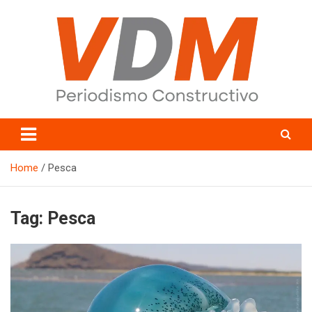
Skip
to
content
valledelmayo.com
Home
Pesca
Tag:
Pesca