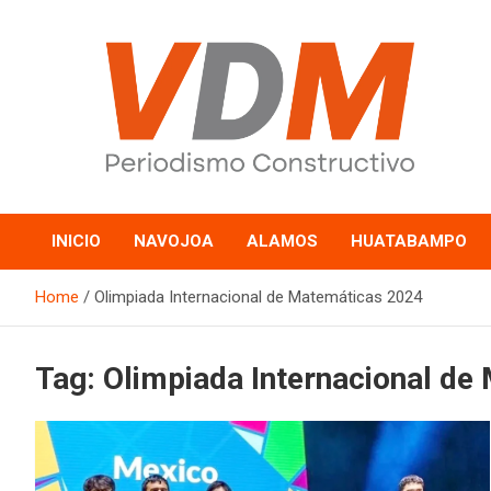
Skip
to
content
valledelmayo.com
INICIO
NAVOJOA
ALAMOS
HUATABAMPO
Home
Olimpiada Internacional de Matemáticas 2024
Tag:
Olimpiada Internacional de