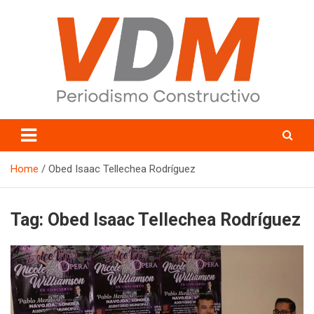
Skip
to
content
valledelmayo.com
Home
Obed Isaac Tellechea Rodríguez
Tag:
Obed Isaac Tellechea Rodríguez