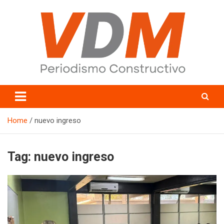
Skip
to
content
valledelmayo.com
Home
nuevo ingreso
Tag:
nuevo ingreso