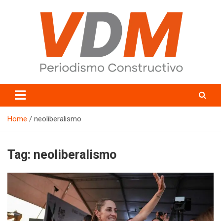
Skip
to
content
valledelmayo.com
Home
neoliberalismo
Tag:
neoliberalismo