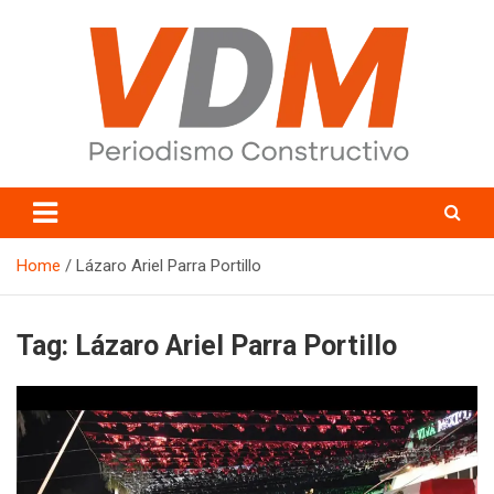
Skip
to
content
valledelmayo.com
Home
Lázaro Ariel Parra Portillo
Tag:
Lázaro Ariel Parra Portillo