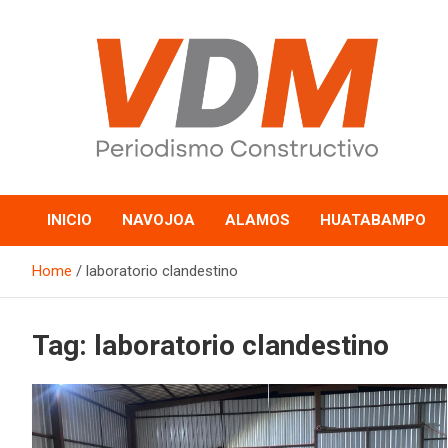
Skip
to
content
valledelmayo.com
INICIO
NAVOJOA
ALAMOS
HUATABAMPO
Home
laboratorio clandestino
Tag:
laboratorio clandestino