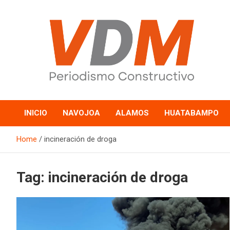
Skip
to
content
valledelmayo.com
INICIO
NAVOJOA
ALAMOS
HUATABAMPO
Home
incineración de droga
Tag:
incineración de droga