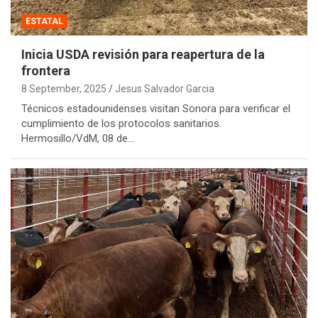
ESTATAL
Inicia USDA revisión para reapertura de la
frontera
8 September, 2025
Jesus Salvador Garcia
Técnicos estadounidenses visitan Sonora para verificar el
cumplimiento de los protocolos sanitarios.
Hermosillo/VdM, 08 de…