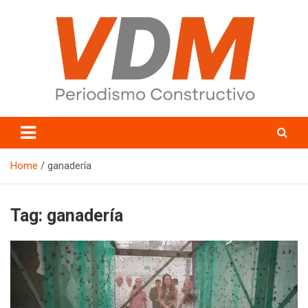
Skip
to
content
valledelmayo.com
Home
ganadería
Tag:
ganadería