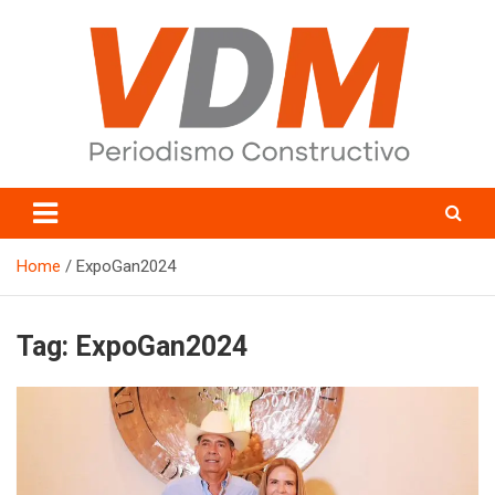
Skip
to
content
valledelmayo.com
Home
ExpoGan2024
Tag:
ExpoGan2024