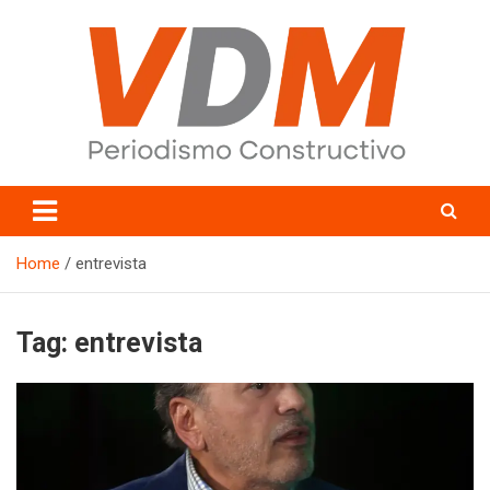
Skip
to
content
valledelmayo.com
Home
entrevista
Tag:
entrevista