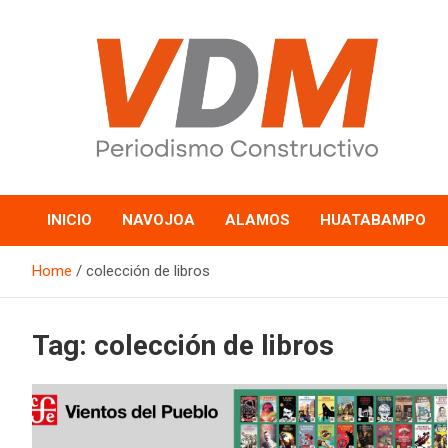
Skip
to
content
valledelmayo.com
INICIO
NAVOJOA
ALAMOS
HUATABAMPO
Home
colección de libros
Tag:
colección de libros