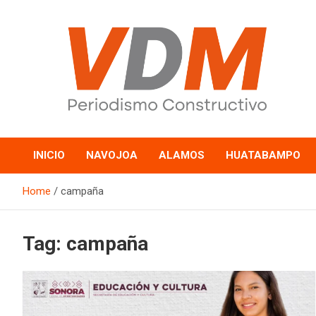
Skip
to
content
valledelmayo.com
INICIO
NAVOJOA
ALAMOS
HUATABAMPO
Home
campaña
Tag:
campaña