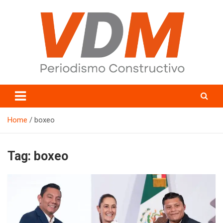
Skip
to
content
valledelmayo.com
Home
boxeo
Tag:
boxeo