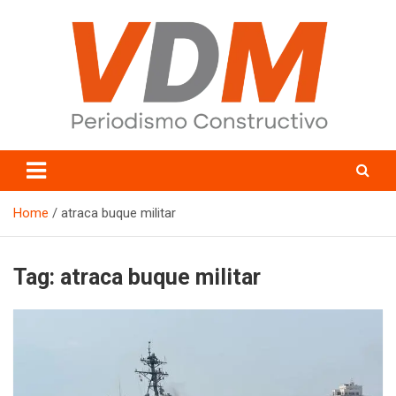
Skip
to
content
valledelmayo.com
Home
atraca buque militar
Tag:
atraca buque militar