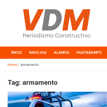
Skip
to
content
valledelmayo.com
INICIO
NAVOJOA
ALAMOS
HUATABAMPO
Home
armamento
Tag:
armamento