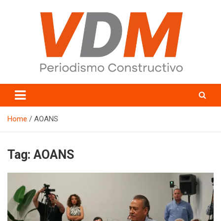
Skip
to
content
valledelmayo.com
Home
AOANS
Tag:
AOANS