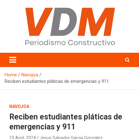
Skip
to
content
valledelmayo.com
Home
Navojoa
Reciben estudiantes pláticas de emergencias y 911
NAVOJOA
Reciben estudiantes pláticas de
emergencias y 911
10 April, 2024
Jesus Salvador Garcia Gonzalez