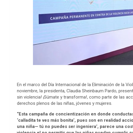
En el marco del Día Internacional de la Eliminación de la V
noviembre, la presidenta, Claudia Sheinbaum Pardo, prese
sin violencia! ¡Súmate y transforma!, como parte de las ac
derechos plenos de las niñas, jóvenes y mujeres.
“Esta campaña de concientización en donde conductas
‘calladita te ves más bonita’, pues son en realidad acc
una niña— tú no puedes ser ingeniera’, parece una co
violencia el no permitir que las niñas puedan cumplir 