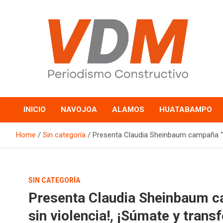
Skip
to
content
valledelmayo.com
INICIO
NAVOJOA
ALAMOS
HUATABAMPO
Home
Sin categoría
Presenta Claudia Sheinbaum campaña “¡E
SIN CATEGORÍA
Presenta Claudia Sheinbaum c
sin violencia!, ¡Súmate y trans