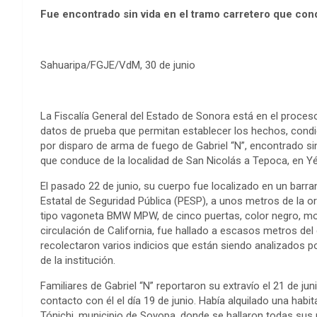
Fue encontrado sin vida en el tramo carretero que con
Sahuaripa/FGJE/VdM, 30 de junio
La Fiscalía General del Estado de Sonora está en el proces
datos de prueba que permitan establecer los hechos, condic
por disparo de arma de fuego de Gabriel “N”, encontrado sin
que conduce de la localidad de San Nicolás a Tepoca, en Y
El pasado 22 de junio, su cuerpo fue localizado en un barra
Estatal de Seguridad Pública (PESP), a unos metros de la oril
tipo vagoneta BMW MPW, de cinco puertas, color negro, mo
circulación de California, fue hallado a escasos metros del
recolectaron varios indicios que están siendo analizados p
de la institución.
Familiares de Gabriel “N” reportaron su extravío el 21 de ju
contacto con él el día 19 de junio. Había alquilado una habi
Tónichi, municipio de Soyopa, donde se hallaron todas sus 