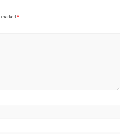
re marked
*