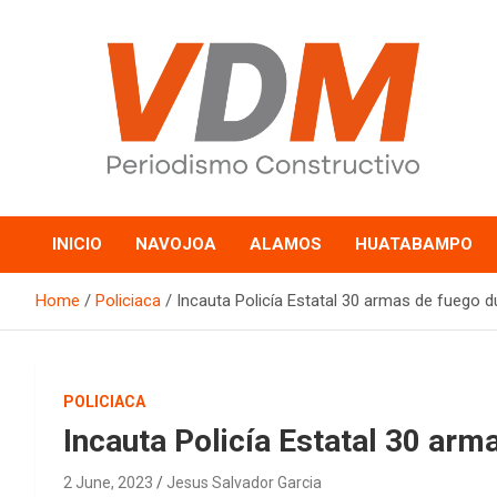
Skip
to
content
valledelmayo.com
INICIO
NAVOJOA
ALAMOS
HUATABAMPO
Home
Policiaca
Incauta Policía Estatal 30 armas de fuego 
POLICIACA
Incauta Policía Estatal 30 ar
2 June, 2023
Jesus Salvador Garcia