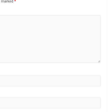
re marked
*