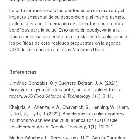
Lo anterior minimizaría los costos de su eliminación y el
impacto ambiental de su desperdicio y, al mismo tiempo,
podría satisfacer la demanda de alimentos con efectos
benéficos para la salud. Esto también coadyuvaría a la
transición hacia una economía circular con la aplicación de
las políticas de cero residuos propuestas en la agenda
2030 de la Organización de las Naciones Unidas.
Referencias
Jiménez-González, O. y Guerrero-Beltrán, J. A. (2021).
Diospyros digyna (black sapote), an undervalued fruit: a
review.
ACS Food Science & Technology
, 1(1): 3-11.
Khajuria, A., Atienza, V. A., Chavanich, S., Henning, W., Islam,
I., Kral, U., … y Li, J. (2022). Accelerating circular economy
solutions to achieve the 2030 agenda for sustainable
development goals.
Circular Economy
, 1(1): 100001.
Merino-Sánchez, L., Romero-Luna, H. E., García-Barradas,