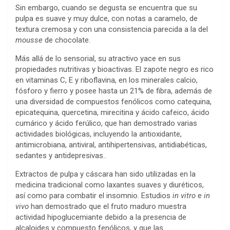
Sin embargo, cuando se degusta se encuentra que su
pulpa es suave y muy dulce, con notas a caramelo, de
textura cremosa y con una consistencia parecida a la del
mousse
de chocolate.
Más allá de lo sensorial, su atractivo yace en sus
propiedades nutritivas y bioactivas. El zapote negro es rico
en vitaminas C, E y riboflavina, en los minerales calcio,
fósforo y fierro y posee hasta un 21% de fibra, además de
una diversidad de compuestos fenólicos como catequina,
epicatequina, quercetina, mirecitina y ácido cafeico, ácido
cumárico y ácido ferúlico, que han demostrado varias
actividades biológicas, incluyendo la antioxidante,
antimicrobiana, antiviral, antihipertensivas, antidiabéticas,
sedantes y antidepresivas..
Extractos de pulpa y cáscara han sido utilizadas en la
medicina tradicional como laxantes suaves y diuréticos,
así como para combatir el insomnio. Estudios
in vitro
e
in
vivo
han demostrado que el fruto maduro muestra
actividad hipoglucemiante debido a la presencia de
alcaloides y compuesto fenólicos, y que las