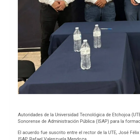
Autoridades de la Universidad Tecnológica de Etchojoa (UTE
Sonorense de Administración Pública (ISAP) para la formac
El acuerdo fue suscrito entre el rector de la UTE, José Féli
ISAP, Rafael Valenzuela Mendoza.