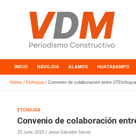
Skip
to
content
valledelmayo.com
INICIO
NAVOJOA
ALAMOS
HUATABAMPO
Home
Etchojoa
Convenio de colaboración entre UTEtchojoa
ETCHOJOA
Convenio de colaboración entr
20 June, 2025
Jesus Salvador Garcia