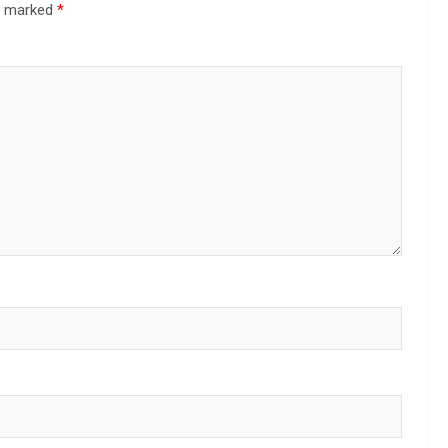
re marked
*